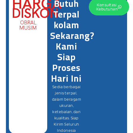
HARGA
Butuh
Konsultasi
DISKON
Terpal
Kebutuhan
kolam
OBRAL
MUSIM
Sekarang?
Kami
Siap
Proses
Hari Ini
Sedia berbagai
jenis terpal,
dalam beragam
ukuran,
ketebalan, dan
kualitas. Siap
Kirim Seluruh
Indonesia