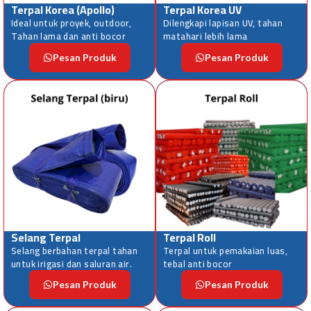
Terpal Korea (Apollo)
Terpal Korea UV
Ideal untuk proyek, outdoor,
Dilengkapi lapisan UV, tahan
Tahan lama dan anti bocor
matahari lebih lama
Pesan Produk
Pesan Produk
Selang Terpal
Terpal Roll
Selang berbahan terpal tahan
Terpal untuk pemakaian luas,
untuk irigasi dan saluran air.
tebal anti bocor
Pesan Produk
Pesan Produk