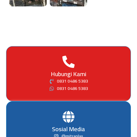
Hubungi Kami
0831 0486 5383
0831 0486 5383
Sosial Media
@mitraplas